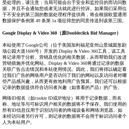
受处理的，请注意：当局可能会出于安全和监控目的而访问数
据，并且不会通知您或者无法就此进行控诉。如果我们采用位
于不安全的第三国的数据处理程序提供商，将会根据欧盟通用
数据保护条例第 49 条第 1a 项征得您的同意传送到该第三国。
Google Display & Video 360（原Doubleclick Bid Manager）
本站使用了Google公司（位于美国加利福尼亚州山景城圆形剧
场公园大道1600号）开发的 Display & Video 360工具，该工具
将记录用于分析、营销及优化的相关数据，从而帮助我们改进
营销措施并优化网站。Display & Video 360将通过记录的数据
关联广告点击情况和本站使用情况。因此，我们将得以确定看
过我们广告的网络用户是否访问了我们的网站以及访问者对哪
些产品感兴趣，从而更有效地利用广告预算。我们还可以根据
记录的数据提供符合访问者兴趣（如查看的产品）的广告。
网络ID假名（如cookie ID或IP地址）将用于记录数据，而名
称、地址等与可标识用户相关的数据将不予保存。我们使用的
所有ID信息仅用于识别访问者的终端设备和网络浏览器。如
未经访问者另行许可，则记录的数据将不会用于标识访问者个
人为本站用户。