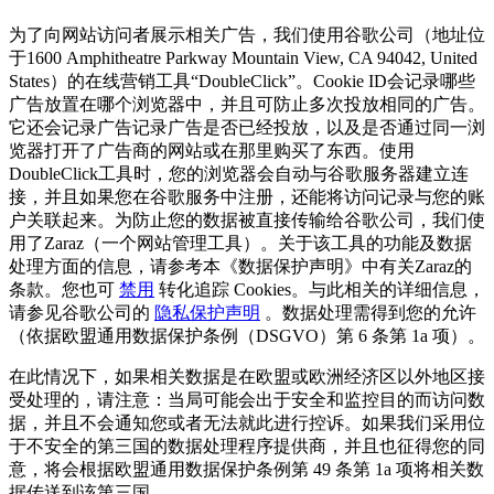
为了向网站访问者展示相关广告，我们使用谷歌公司（地址位
于1600 Amphitheatre Parkway Mountain View, CA 94042, United
States）的在线营销工具“DoubleClick”。Cookie ID会记录哪些
广告放置在哪个浏览器中，并且可防止多次投放相同的广告。
它还会记录广告记录广告是否已经投放，以及是否通过同一浏
览器打开了广告商的网站或在那里购买了东西。使用
DoubleClick工具时，您的浏览器会自动与谷歌服务器建立连
接，并且如果您在谷歌服务中注册，还能将访问记录与您的账
户关联起来。为防止您的数据被直接传输给谷歌公司，我们使
用了Zaraz（一个网站管理工具）。关于该工具的功能及数据
处理方面的信息，请参考本《数据保护声明》中有关Zaraz的
条款。您也可
禁用
转化追踪 Cookies。与此相关的详细信息，
请参见谷歌公司的
隐私保护声明
。数据处理需得到您的允许
（依据欧盟通用数据保护条例（DSGVO）第 6 条第 1a 项）。
在此情况下，如果相关数据是在欧盟或欧洲经济区以外地区接
受处理的，请注意：当局可能会出于安全和监控目的而访问数
据，并且不会通知您或者无法就此进行控诉。如果我们采用位
于不安全的第三国的数据处理程序提供商，并且也征得您的同
意，将会根据欧盟通用数据保护条例第 49 条第 1a 项将相关数
据传送到该第三国。