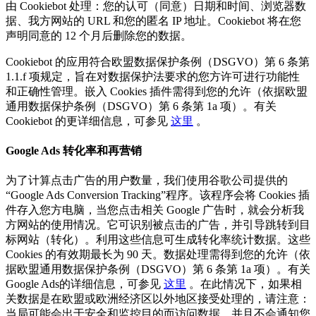
由 Cookiebot 处理：您的认可（同意）日期和时间、浏览器数
据、我方网站的 URL 和您的匿名 IP 地址。Cookiebot 将在您
声明同意的 12 个月后删除您的数据。
Cookiebot 的应用符合欧盟数据保护条例（DSGVO）第 6 条第
1.1.f 项规定，旨在对数据保护法要求的您方许可进行功能性
和正确性管理。嵌入 Cookies 插件需得到您的允许（依据欧盟
通用数据保护条例（DSGVO）第 6 条第 1a 项）。有关
Cookiebot 的更详细信息，可参见
这里
。
Google Ads 转化率和再营销
为了计算点击广告的用户数量，我们使用谷歌公司提供的
“Google Ads Conversion Tracking”程序。该程序会将 Cookies 插
件存入您方电脑，当您点击相关 Google 广告时，就会分析我
方网站的使用情况。它可识别被点击的广告，并引导跳转到目
标网站（转化）。利用这些信息可生成转化率统计数据。这些
Cookies 的有效期最长为 90 天。数据处理需得到您的允许（依
据欧盟通用数据保护条例（DSGVO）第 6 条第 1a 项）。有关
Google Ads的详细信息，可参见
这里
。在此情况下，如果相
关数据是在欧盟或欧洲经济区以外地区接受处理的，请注意：
当局可能会出于安全和监控目的而访问数据，并且不会通知您