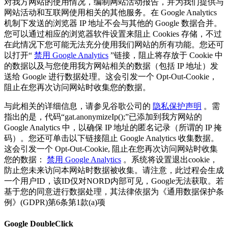
对我方网站的使用情况，编制网站活动报告，并为我们提供与
网站活动和互联网使用相关的其他服务。在 Google Analytics
机制下发送的浏览器 IP 地址不会与其他的 Google 数据合并。
您可以通过相应的浏览器软件设置来阻止 Cookies 存储，不过
在此情况下您可能无法充分使用我们网站的所有功能。您还可
以打开“
禁用 Google Analytics
”链接，阻止将存放于 Cookie 中
的数据以及与您使用我方网站相关的数据（包括 IP 地址）发
送给 Google 进行数据处理。这会引发一个 Opt-Out-Cookie，
阻止在您再次访问网站时收集您的数据。
与此相关的详细信息，请参见谷歌公司的
隐私保护声明
。需
指出的是，代码“gat.anonymizeIp();”已添加到我方网站的
Google Analytics 中，以确保 IP 地址的匿名记录（所谓的 IP 掩
码）。您还可单击以下链接阻止 Google Analytics 收集数据。
这会引发一个 Opt-Out-Cookie, 阻止在您再次访问网站时收集
您的数据：
禁用 Google Analytics
。系统将设置退出cookie，
防止您未来访问本网站时数据被收集。请注意，此过程会生成
一个用户ID，该ID仅对NORD内部可见，Google无法获取。若
基于您的同意进行数据处理，其法律依据为《通用数据保护条
例》(GDPR)第6条第1款(a)项
Google DoubleClick